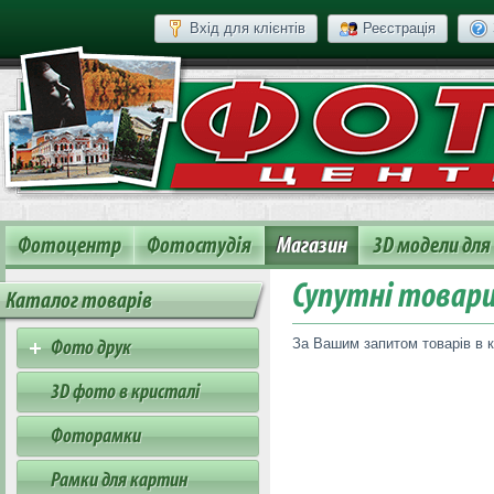
Вхід для клієнтів
Реєстрація
Фотоцентр
Фотостудія
Магазин
3D модели для
Супутні товар
Каталог товарів
За Вашим запитом товарів в к
Фото друк
3D фото в кристалі
Фоторамки
Рамки для картин