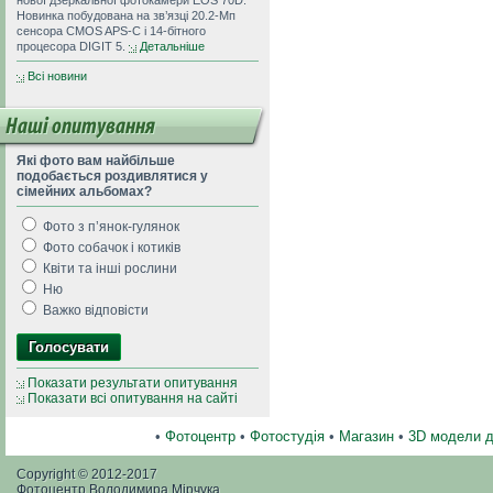
нової дзеркальної фотокамери EOS 70D.
Новинка побудована на зв’язці 20.2-Мп
сенсора CMOS APS-C і 14-бітного
процесора DIGIT 5.
Детальніше
Всі новини
Наші опитування
Які фото вам найбільше
подобається роздивлятися у
сімейних альбомах?
Фото з п’янок-гулянок
Фото собачок і котиків
Квіти та інші рослини
Ню
Важко відповісти
Показати результати опитування
Показати всі опитування на сайті
•
Фотоцентр
•
Фотостудія
•
Магазин
•
3D модели 
Copyright © 2012-2017
Фотоцентр Володимира Мірчука