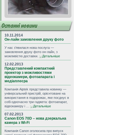
Останні новини
10.11.2014
Он-лайн замовлення друку фото
У нас з’явилася нова послуга —
замовлення друку фото он-лайн, з
можливістю доставки.
Детальніше
12.02.2013
Представлений компактний
проектор з можливостями
відеокамери, фотоапарата і
медіаплеєра
Компанія Aiptek представила новинку —
універсальний пристрій, орієнтоване на
використання в подорожах, яке поєднує в
собі одночасно три гаджета: фотоапарат,
відеокамеру і …
Детальніше
07.02.2013
Canon EOS 70D – нова дзеркальна
камера з Wi-Fi
Компанія Canon оголосила про випуск