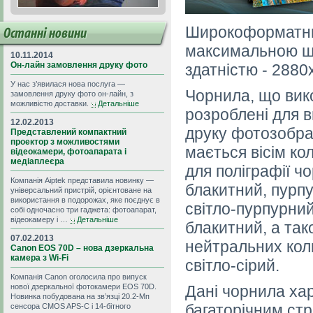
Широкоформатний
Останні новини
максимальною ш
10.11.2014
Он-лайн замовлення друку фото
здатністю - 2880
У нас з’явилася нова послуга —
Чорнила, що вик
замовлення друку фото он-лайн, з
можливістю доставки.
Детальніше
розроблені для в
12.02.2013
друку фотозобра
Представлений компактний
проектор з можливостями
мається вісім кол
відеокамери, фотоапарата і
медіаплеєра
для поліграфії ч
Компанія Aiptek представила новинку —
блакитний, пурпу
універсальний пристрій, орієнтоване на
використання в подорожах, яке поєднує в
світло-пурпурний
собі одночасно три гаджета: фотоапарат,
відеокамеру і …
Детальніше
блакитний, а так
07.02.2013
нейтральних коль
Canon EOS 70D – нова дзеркальна
камера з Wi-Fi
світло-сірий.
Компанія Canon оголосила про випуск
нової дзеркальної фотокамери EOS 70D.
Дані чорнила хар
Новинка побудована на зв’язці 20.2-Мп
багаторічним стр
сенсора CMOS APS-C і 14-бітного