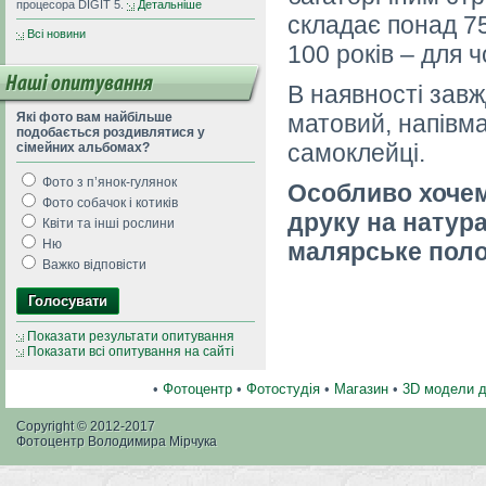
процесора DIGIT 5.
Детальніше
складає понад 75
Всі новини
100 років – для ч
Наші опитування
В наявності завж
Які фото вам найбільше
матовий, напівм
подобається роздивлятися у
самоклейці.
сімейних альбомах?
Фото з п’янок-гулянок
Особливо хочем
Фото собачок і котиків
друку на натура
Квіти та інші рослини
Ню
малярське поло
Важко відповісти
Показати результати опитування
Показати всі опитування на сайті
•
Фотоцентр
•
Фотостудія
•
Магазин
•
3D модели 
Copyright © 2012-2017
Фотоцентр Володимира Мірчука