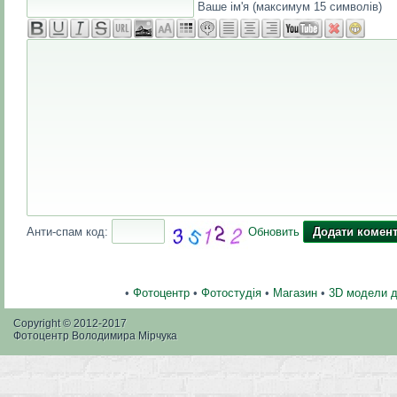
Ваше ім'я (максимум 15 символів)
Анти-спам код:
Обновить
•
Фотоцентр
•
Фотостудія
•
Магазин
•
3D модели 
Copyright © 2012-2017
Фотоцентр Володимира Мірчука