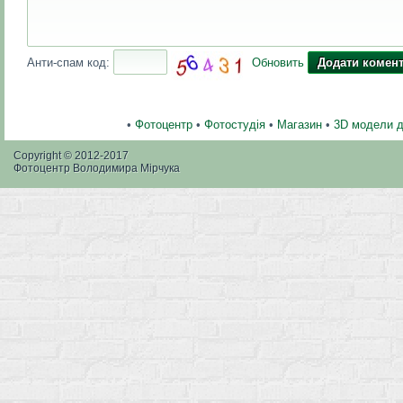
Анти-спам код:
Обновить
•
Фотоцентр
•
Фотостудія
•
Магазин
•
3D модели 
Copyright © 2012-2017
Фотоцентр Володимира Мірчука