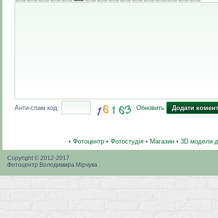
Анти-спам код:
Обновить
•
Фотоцентр
•
Фотостудія
•
Магазин
•
3D модели 
Copyright © 2012-2017
Фотоцентр Володимира Мірчука