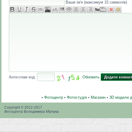
Ваше ім'я (максимум 15 символів)
Анти-спам код:
Обновить
•
Фотоцентр
•
Фотостудія
•
Магазин
•
3D модели 
Copyright © 2012-2017
Фотоцентр Володимира Мірчука