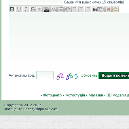
Ваше ім'я (максимум 15 символів)
Анти-спам код:
Обновить
•
Фотоцентр
•
Фотостудія
•
Магазин
•
3D модели 
Copyright © 2012-2017
Фотоцентр Володимира Мірчука