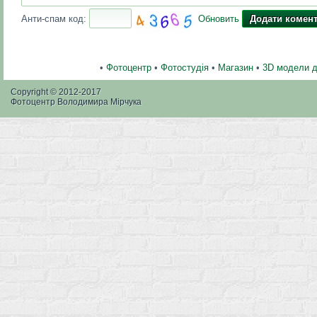
Анти-спам код:
Обновить
•
Фотоцентр
•
Фотостудія
•
Магазин
•
3D модели 
Copyright © 2012-2017
Фотоцентр Володимира Мірчука